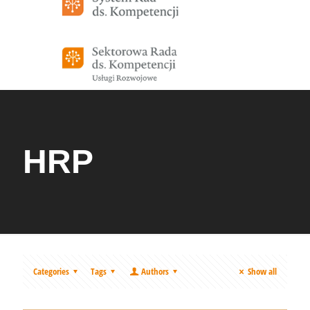
HRP
Categories
Tags
Authors
Show all